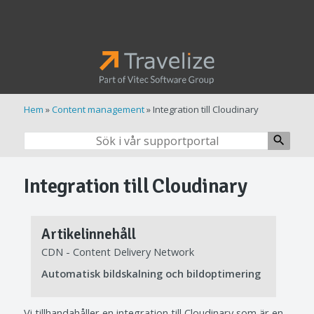
Hem
»
Content management
» Integration till Cloudinary
search
Integration till Cloudinary
Artikelinnehåll
CDN - Content Delivery Network
Automatisk bildskalning och bildoptimering
Vi tillhandahåller en integration till Cloudinary som är en